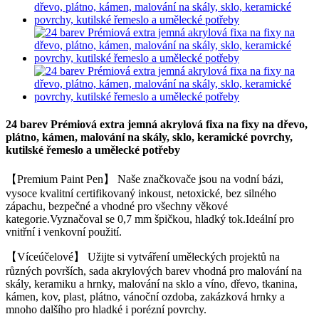
24 barev Prémiová extra jemná akrylová fixa na fixy na dřevo,
plátno, kámen, malování na skály, sklo, keramické povrchy,
kutilské řemeslo a umělecké potřeby
【Premium Paint Pen】 Naše značkovače jsou na vodní bázi,
vysoce kvalitní certifikovaný inkoust, netoxické, bez silného
zápachu, bezpečné a vhodné pro všechny věkové
kategorie.Vyznačoval se 0,7 mm špičkou, hladký tok.Ideální pro
vnitřní i venkovní použití.
【Víceúčelové】 Užijte si vytváření uměleckých projektů na
různých površích, sada akrylových barev vhodná pro malování na
skály, keramiku a hrnky, malování na sklo a víno, dřevo, tkanina,
kámen, kov, plast, plátno, vánoční ozdoba, zakázková hrnky a
mnoho dalšího pro hladké i porézní povrchy.