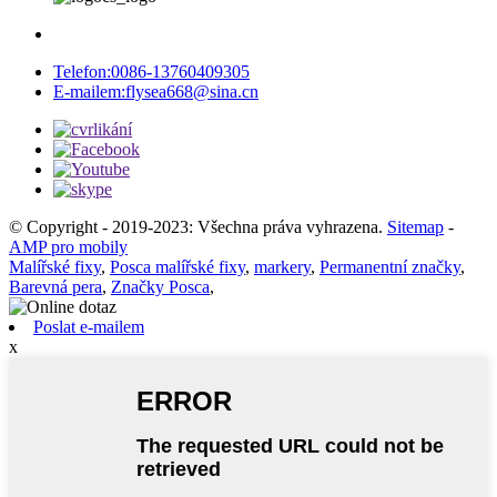
Telefon:
0086-13760409305
E-mailem:
flysea668@sina.cn
© Copyright - 2019-2023: Všechna práva vyhrazena.
Sitemap
-
AMP pro mobily
Malířské fixy
,
Posca malířské fixy
,
markery
,
Permanentní značky
,
Barevná pera
,
Značky Posca
,
Poslat e-mailem
x