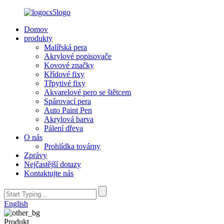
Domov
produkty
Malířská pera
Akrylové popisovače
Kovové značky
Křídové fixy
Třpytivé fixy
Akvarelové pero se štětcem
Spárovací pera
Auto Paint Pen
Akrylová barva
Pálení dřeva
O nás
Prohlídka továrny
Zprávy
Nejčastější dotazy
Kontaktujte nás
English
Produkt