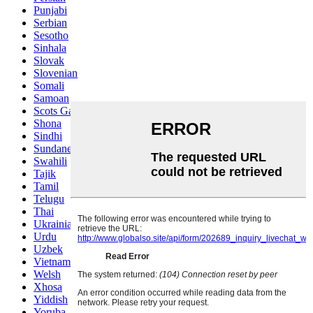
Punjabi
Serbian
Sesotho
Sinhala
Slovak
Slovenian
Somali
Samoan
Scots Gaelic
Shona
Sindhi
Sundanese
Swahili
Tajik
Tamil
Telugu
Thai
Ukrainian
Urdu
Uzbek
Vietnamese
Welsh
Xhosa
Yiddish
Yoruba