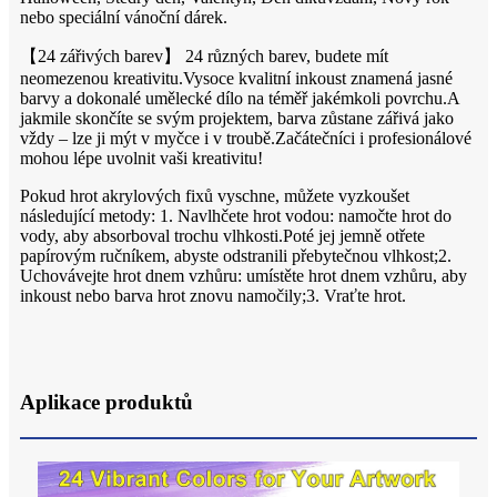
nebo speciální vánoční dárek.
【24 zářivých barev】 24 různých barev, budete mít
neomezenou kreativitu.Vysoce kvalitní inkoust znamená jasné
barvy a dokonalé umělecké dílo na téměř jakémkoli povrchu.A
jakmile skončíte se svým projektem, barva zůstane zářivá jako
vždy – lze ji mýt v myčce i v troubě.Začátečníci i profesionálové
mohou lépe uvolnit vaši kreativitu!
Pokud hrot akrylových fixů vyschne, můžete vyzkoušet
následující metody: 1. Navlhčete hrot vodou: namočte hrot do
vody, aby absorboval trochu vlhkosti.Poté jej jemně otřete
papírovým ručníkem, abyste odstranili přebytečnou vlhkost;2.
Uchovávejte hrot dnem vzhůru: umístěte hrot dnem vzhůru, aby
inkoust nebo barva hrot znovu namočily;3. Vraťte hrot.
Aplikace produktů