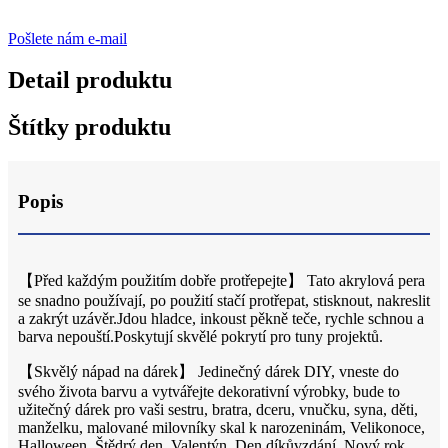
Pošlete nám e-mail
Detail produktu
Štítky produktu
Popis
【Před každým použitím dobře protřepejte】 Tato akrylová pera
se snadno používají, po použití stačí protřepat, stisknout, nakreslit
a zakrýt uzávěr.Jdou hladce, inkoust pěkně teče, rychle schnou a
barva nepouští.Poskytují skvělé pokrytí pro tuny projektů.
【Skvělý nápad na dárek】 Jedinečný dárek DIY, vneste do
svého života barvu a vytvářejte dekorativní výrobky, bude to
užitečný dárek pro vaši sestru, bratra, dceru, vnučku, syna, děti,
manželku, malované milovníky skal k narozeninám, Velikonoce,
Halloween, Štědrý den, Valentýn, Den díkůvzdání, Nový rok