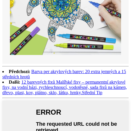
Předchozí:
Barva per akrylových barev: 20 extra jemných a 15
středních hrotů
Další:
12 barevných fixů Malířské fixy – permanentní akrylové
fixy, na vodní bázi, rychleschnoucí, vodotěsné, sada fixů na kámen,
dřevo, plast, kov, plátno, sklo, látku, hrnky.Střední Tip