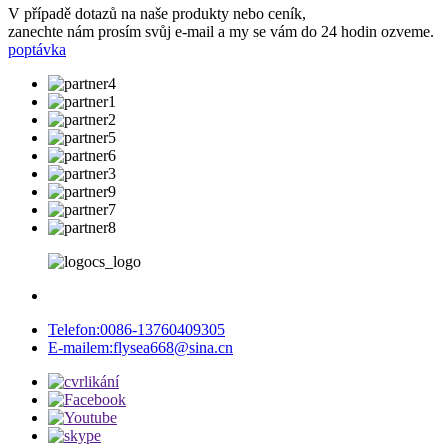
V případě dotazů na naše produkty nebo ceník,
zanechte nám prosím svůj e-mail a my se vám do 24 hodin ozveme.
poptávka
Telefon:
0086-13760409305
E-mailem:
flysea668@sina.cn