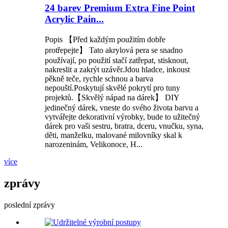
24 barev Premium Extra Fine Point
Acrylic Pain...
Popis 【Před každým použitím dobře
protřepejte】 Tato akrylová pera se snadno
používají, po použití stačí zatřepat, stisknout,
nakreslit a zakrýt uzávěr.Jdou hladce, inkoust
pěkně teče, rychle schnou a barva
nepouští.Poskytují skvělé pokrytí pro tuny
projektů.【Skvělý nápad na dárek】 DIY
jedinečný dárek, vneste do svého života barvu a
vytvářejte dekorativní výrobky, bude to užitečný
dárek pro vaši sestru, bratra, dceru, vnučku, syna,
děti, manželku, malované milovníky skal k
narozeninám, Velikonoce, H...
více
zprávy
poslední zprávy