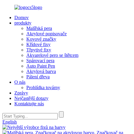
Domov
produkty
Malířská pera
Akrylové popisovače
Kovové značky
Křídové fixy
Třpytivé fixy
Akvarelové pero se štětcem
Spárovací pera
Auto Paint Pen
Akrylová barva
Pálení dřeva
O nás
Prohlídka továrny
Zprávy
Nejčastější dotazy
Kontaktujte nás
English