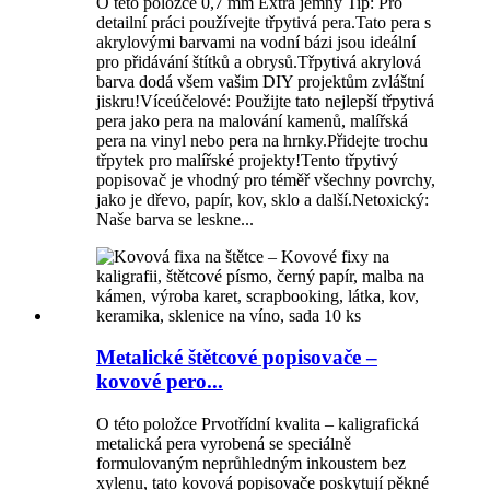
O této položce 0,7 mm Extra jemný Tip: Pro
detailní práci používejte třpytivá pera.Tato pera s
akrylovými barvami na vodní bázi jsou ideální
pro přidávání štítků a obrysů.Třpytivá akrylová
barva dodá všem vašim DIY projektům zvláštní
jiskru!Víceúčelové: Použijte tato nejlepší třpytivá
pera jako pera na malování kamenů, malířská
pera na vinyl nebo pera na hrnky.Přidejte trochu
třpytek pro malířské projekty!Tento třpytivý
popisovač je vhodný pro téměř všechny povrchy,
jako je dřevo, papír, kov, sklo a další.Netoxický:
Naše barva se leskne...
Metalické štětcové popisovače –
kovové pero...
O této položce Prvotřídní kvalita – kaligrafická
metalická pera vyrobená se speciálně
formulovaným neprůhledným inkoustem bez
xylenu, tato kovová popisovače poskytují pěkné