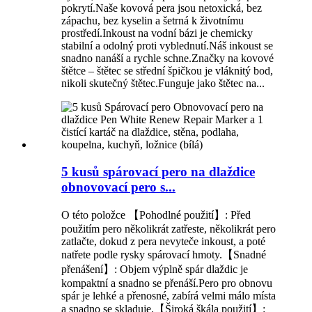
pokrytí.Naše kovová pera jsou netoxická, bez
zápachu, bez kyselin a šetrná k životnímu
prostředí.Inkoust na vodní bázi je chemicky
stabilní a odolný proti vyblednutí.Náš inkoust se
snadno nanáší a rychle schne.Značky na kovové
štětce – štětec se střední špičkou je vláknitý bod,
nikoli skutečný štětec.Funguje jako štětec na...
5 kusů spárovací pero na dlaždice
obnovovací pero s...
O této položce 【Pohodlné použití】: Před
použitím pero několikrát zatřeste, několikrát pero
zatlačte, dokud z pera nevyteče inkoust, a poté
natřete podle rysky spárovací hmoty.【Snadné
přenášení】: Objem výplně spár dlaždic je
kompaktní a snadno se přenáší.Pero pro obnovu
spár je lehké a přenosné, zabírá velmi málo místa
a snadno se skladuje.【Široká škála použití】: