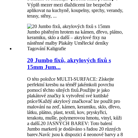
Výplň mezer mezi dlaždicemi lze bezpečně
aplikovat na kuchyně, koupelny, sprchy, verandy,
terasy, stěny, ...
20 Jumbo fixů, akrylových fixů s
15mm Jum...
O této položce MULTI-SURFACE: Získejte
perfektní kresbu na téměř jakémkoli povrchu
pomocí těchto silných fixů.Použijte je jako
plakátové značky k vytvoření své kutilské
práce!Každý akrylový značkovač lze použít pro
malování na zeď, kámen, keramiku, sklo, dřevo,
látku, plátno, plast, textil, kov, pryskyřici,
terakotu, mušle, polymerovou hmotu, vinyl, kůži
a další.20 JASNÝCH BAREV: Toto balení
Jumbo markerů je dodáváno s řadou 20 různých
barev.Navíc jsou k dispozici 4 neonové barvy a 8