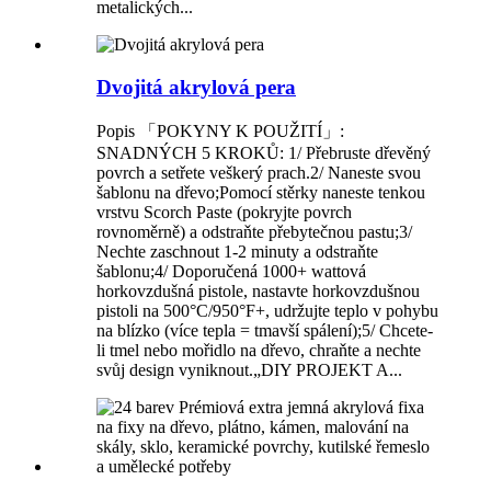
metalických...
Dvojitá akrylová pera
Popis 「POKYNY K POUŽITÍ」:
SNADNÝCH 5 KROKŮ: 1/ Přebruste dřevěný
povrch a setřete veškerý prach.2/ Naneste svou
šablonu na dřevo;Pomocí stěrky naneste tenkou
vrstvu Scorch Paste (pokryjte povrch
rovnoměrně) a odstraňte přebytečnou pastu;3/
Nechte zaschnout 1-2 minuty a odstraňte
šablonu;4/ Doporučená 1000+ wattová
horkovzdušná pistole, nastavte horkovzdušnou
pistoli na 500°C/950°F+, udržujte teplo v pohybu
na blízko (více tepla = tmavší spálení);5/ Chcete-
li tmel nebo mořidlo na dřevo, chraňte a nechte
svůj design vyniknout.„DIY PROJEKT A...