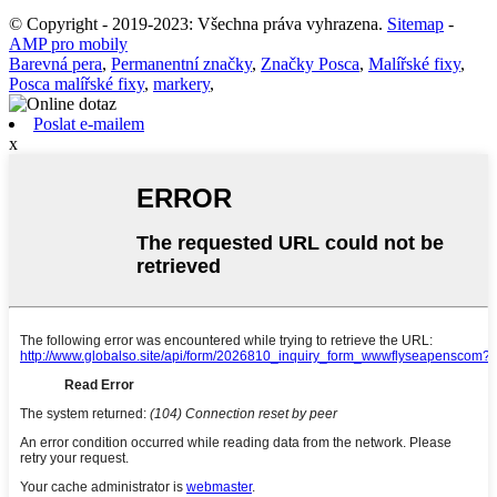
© Copyright - 2019-2023: Všechna práva vyhrazena.
Sitemap
-
AMP pro mobily
Barevná pera
,
Permanentní značky
,
Značky Posca
,
Malířské fixy
,
Posca malířské fixy
,
markery
,
Poslat e-mailem
x